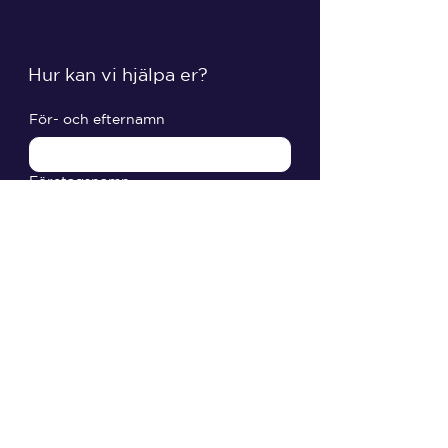
Hur kan vi hjälpa er?
För- och efternamn
Företagsnamn
Telefon
E-post
Meddelande